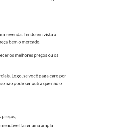
a revenda. Tendo em vista a
nheça bem o mercado.
recer os melhores preços ou os
iais. Logo, se você paga caro por
so não pode ser outra que não o
s preços;
comendável fazer uma ampla