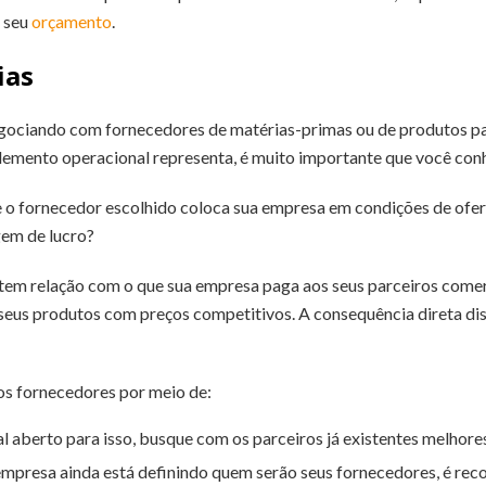
o seu
orçamento
.
ias
ociando com fornecedores de matérias-primas ou de produtos par
 elemento operacional representa, é muito importante que você co
ue o fornecedor escolhido coloca sua empresa em condições de ofe
em de lucro?
tem relação com o que sua empresa paga aos seus parceiros comerc
 seus produtos com preços competitivos. A consequência direta dis
s fornecedores por meio de:
 aberto para isso, busque com os parceiros já existentes melhore
empresa ainda está definindo quem serão seus fornecedores, é re