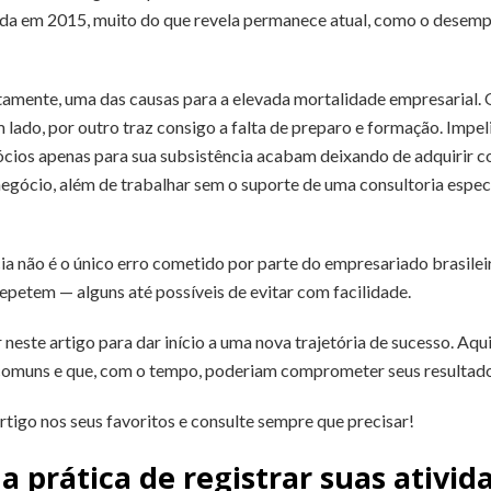
ada em 2015, muito do que revela permanece atual, como o desemp
etamente, uma das causas para a elevada mortalidade empresaria
lado, por outro traz consigo a falta de preparo e formação. Impel
os apenas para sua subsistência acabam deixando de adquirir co
gócio, além de trabalhar sem o suporte de uma consultoria especia
 não é o único erro cometido por parte do empresariado brasileir
epetem — alguns até possíveis de evitar com facilidade.
neste artigo para dar início a uma nova trajetória de sucesso. Aqu
s comuns e que, com o tempo, poderiam comprometer seus resultado
rtigo nos seus favoritos e consulte sempre que precisar!
 prática de registrar suas ativid