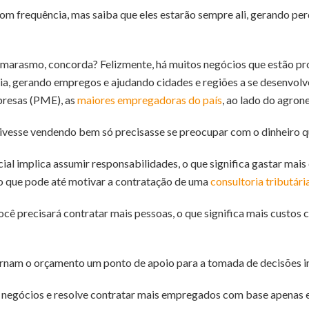
m frequência, mas saiba que eles estarão sempre ali, gerando pe
marasmo, concorda? Felizmente, há muitos negócios que estão pro
a, gerando empregos e ajudando cidades e regiões a se desenvol
presas (PME), as
maiores empregadoras do país
, ao lado do agron
ivesse vendendo bem só precisasse se preocupar com o dinheiro q
l implica assumir responsabilidades, o que significa gastar mais
 o que pode até motivar a contratação de uma
consultoria tributári
ocê precisará contratar mais pessoas, o que significa mais custos
ornam o orçamento um ponto de apoio para a tomada de decisões 
 negócios e resolve contratar mais empregados com base apenas 