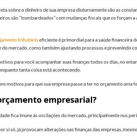
ireta sobre o dinheiro de sua empresa diuturnamente são as consta
ileiros são “bombardeados” com mudanças fiscais que os forçam a 
jamento tributário
eficiente é primordial para a saúde financeira 
e do mercado, como também ajustando processos e prevenindo con
tivos para você acompanhar suas finanças todos os dias, no entan
enquanto tanta coisa está acontecendo.
ns motivos para que sua empresa passe a ter no orçamento uma fe
orçamento empresarial?
ade fica imune às oscilações do mercado, principalmente nos per
r si só, já provocam alterações nas finanças das empresas, mesmo