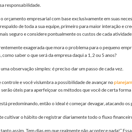
sa responsabilidade.
r o orçamento empresarial com base exclusivamente em suas neces
espaldo de toda a sua equipe, primeiro para maior interação e cre
mais seguro e considere pontualmente os custos de cada atividade
arentemente exagerada que mora o problema para o pequeno empre
 como saber o que será da empresa daqui a 1, 2 ou 5 anos?
 uma observação simples: é preciso dar um passo de cada vez.
e controle e você vislumbra a possibilidade de avançar no
planejam
 serão úteis para aperfeiçoar os métodos que você de certa forma 
o está predominando, então o ideal é começar devagar, atacando os 
e cultivar o hábito de registrar diariamente todo o fluxo financeir
tanto assim. Tem dias em que realmente não acontece nada!” Essa 