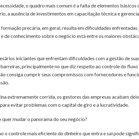
essidade, o quadro mais comum é a falta de elementos básicos de
io, a ausência de investimentos em capacitação técnica e gerencia
e formação precária, em geral, resulta em dificuldades enfrentadas
ital e de conhecimento sobre o negócio está entre os maiores obst
sários iniciantes que enfrentam dificuldades com a gestão de suas
arreiras, principalmente no que diz respeito ao controle do fluxo
ão consiga cumprir seus compromissos com fornecedores e funcion
ssão.
otina extremamente corrida, os gestores das empresas acabam dei
para evitar problemas com o capital de giro e a lucratividade.
 e quer mudar o panorama do seu negócio?
mo o controle mais eficiente do dinheiro que entra e sai pode signif