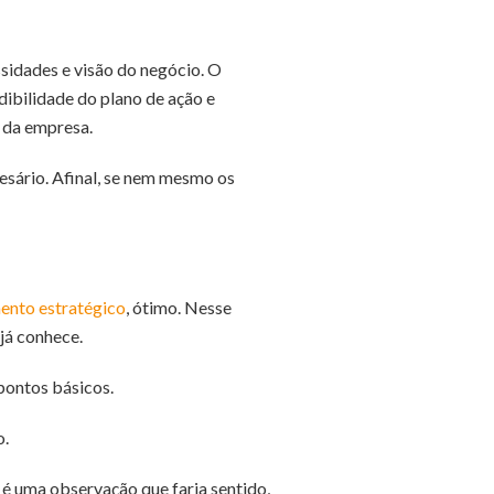
sidades e visão do negócio. O
dibilidade do plano de ação e
 da empresa.
sário. Afinal, se nem mesmo os
ento estratégico
, ótimo. Nesse
já conhece.
pontos básicos.
o.
é uma observação que faria sentido,