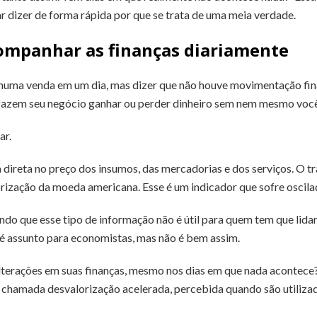
r dizer de forma rápida por que se trata de uma meia verdade.
ompanhar as finanças diariamente
huma venda em um dia, mas dizer que não houve movimentação fina
azem seu negócio ganhar ou perder dinheiro sem nem mesmo você
ar.
a direta no preço dos insumos, das mercadorias e dos serviços. O t
rização da moeda americana. Esse é um indicador que sofre oscilaç
ando que esse tipo de informação não é útil para quem tem que lid
 assunto para economistas, mas não é bem assim.
lterações em suas finanças, mesmo nos dias em que nada acontece?
 chamada desvalorização acelerada, percebida quando são utiliz