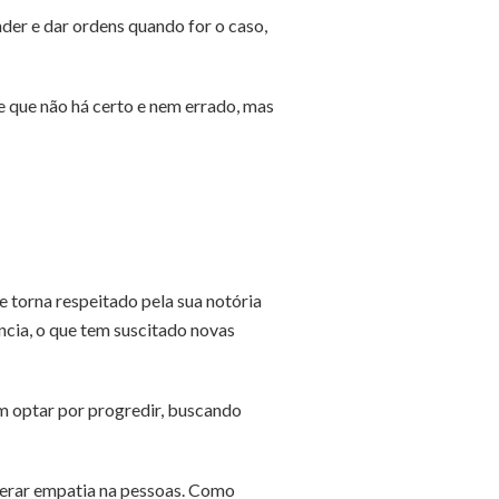
nder e dar ordens quando for o caso,
 que não há certo e nem errado, mas
e torna respeitado pela sua notória
ncia, o que tem suscitado novas
m optar por progredir, buscando
gerar empatia na pessoas. Como