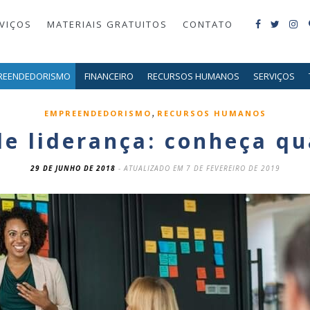
VIÇOS
MATERIAIS GRATUITOS
CONTATO
REENDEDORISMO
FINANCEIRO
RECURSOS HUMANOS
SERVIÇOS
,
EMPREENDEDORISMO
RECURSOS HUMANOS
de liderança: conheça qu
29 DE JUNHO DE 2018
- ATUALIZADO EM 7 DE FEVEREIRO DE 2019