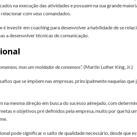
ocados na execução das atividades e possuem na sua grande maiori
e relacionar com seus comandados.
te é investir em coaching para desenvolver a habilidade de se rela
oas a desenvolver técnicas de comunicação.
ional
onsensos, mas um moldador de consensos”.
(Martin Luther King, Jr.)
safios que se impõem nas empresas, principalmente naquelas que
rem na mesma direção em busca do sucesso almejado, com determi
metas e objetivos pré definidos pela empresa, muito por que há u
ime.
onal pode significar o salto de qualidade necessário, desde que e