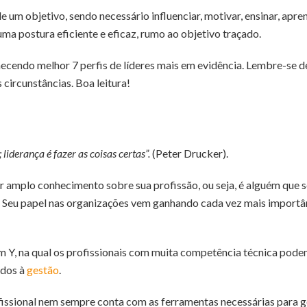
e um objetivo, sendo necessário influenciar, motivar, ensinar, apre
ma postura eficiente e eficaz, rumo ao objetivo traçado.
cendo melhor 7 perfis de líderes mais em evidência. Lembre-se de
circunstâncias. Boa leitura!
 liderança é fazer as coisas certas”.
(Peter Drucker).
er amplo conhecimento sobre sua profissão, ou seja, é alguém que s
. Seu papel nas organizações vem ganhando cada vez mais importâ
 Y, na qual os profissionais com muita competência técnica pode
ados à
gestão
.
ofissional nem sempre conta com as ferramentas necessárias para 