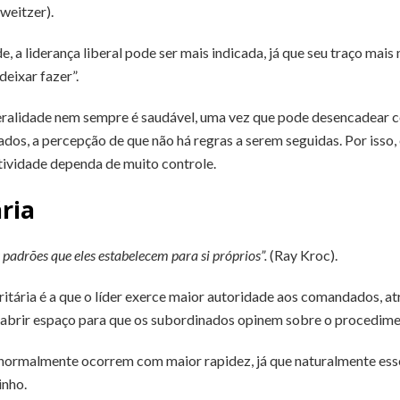
weitzer).
 a liderança liberal pode ser mais indicada, já que seu traço mai
deixar fazer”.
iberalidade nem sempre é saudável, uma vez que pode desencadea
ados, a percepção de que não há regras a serem seguidas. Por isso, 
atividade dependa de muito controle.
ria
s padrões que eles estabelecem para si próprios”.
(Ray Kroc).
itária é a que o líder exerce maior autoridade aos comandados, atr
m abrir espaço para que os subordinados opinem sobre o procedim
 normalmente ocorrem com maior rapidez, já que naturalmente esse 
inho.