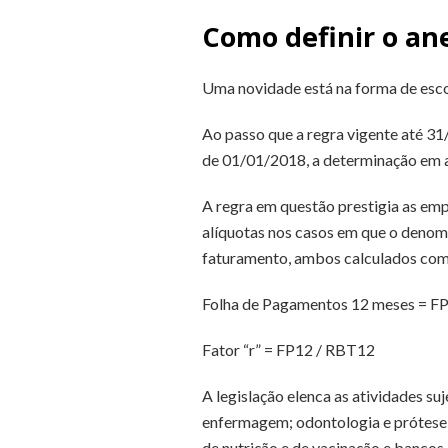
Como definir o an
Uma novidade está na forma de esco
Ao passo que a regra vigente até 31/
de 01/01/2018, a determinação em a
A regra em questão prestigia as em
alíquotas nos casos em que o denomin
faturamento, ambos calculados com
Folha de Pagamentos 12 meses = F
Fator “r” = FP12 / RBT12
A legislação elenca as atividades suje
enfermagem; odontologia e prótese de
de nutrição e de vacinação e bancos 