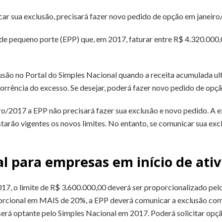
ar sua exclusão, precisará fazer novo pedido de opção em janeiro
de pequeno porte (EPP) que, em 2017, faturar entre R$ 4.320.000,
são no Portal do Simples Nacional quando a receita acumulada ul
corrência do excesso. Se desejar, poderá fazer novo pedido de opç
/2017 a EPP não precisará fazer sua exclusão e novo pedido. A e
starão vigentes os novos limites. No entanto, se comunicar sua exc
al para empresas em início de ati
017, o limite de R$ 3.600.000,00 deverá ser proporcionalizado pe
orcional em MAIS de 20%, a EPP deverá comunicar a exclusão com 
será optante pelo Simples Nacional em 2017. Poderá solicitar opç