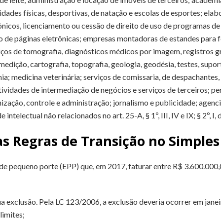
idades físicas, desportivas, de natação e escolas de esportes; el
ônicos, licenciamento ou cessão de direito de uso de programas d
 de páginas eletrônicas; empresas montadoras de estandes para fe
erviços de tomografia, diagnósticos médicos por imagem, registros
edição, cartografia, topografia, geologia, geodésia, testes, suport
a; medicina veterinária; serviços de comissaria, de despachantes,
vidades de intermediação de negócios e serviços de terceiros; períci
nização, controle e administração; jornalismo e publicidade; age
 intelectual não relacionados no art. 25-A, § 1º, III, IV e IX; § 2º,
 Regras de Transição no Simples
de pequeno porte (EPP) que, em 2017, faturar entre R$ 3.600.000,
 exclusão. Pela LC 123/2006, a exclusão deveria ocorrer em jane
limites;