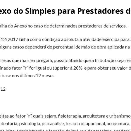
exo do Simples para Prestadores d
lha do Anexo no caso de determinados prestadores de serviços.
12/2017 tinha como condição absoluta a atividade exercida para a 
lguns casos dependerá do percentual de mão de obra aplicada na
presas que mais empregam, possibilitando que a tributação seja r
ado fator “r” for igual ou superior à 28%, e para obter seu valor ba
 base nos últimos 12 meses.
P12
itas ao fator “r”, quais sejam, fisioterapia, arquitetura e urbanismo
ntária; psicologia, psicanálise, terapia ocupacional, acupuntura, 
de leite; administração e locação de imóveis de terceiros; academia