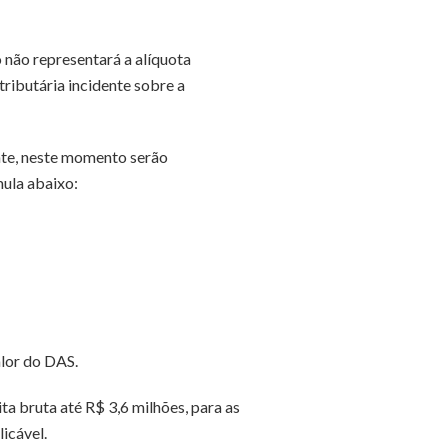
o não representará a alíquota
ributária incidente sobre a
ente, neste momento serão
mula abaixo:
alor do DAS.
a bruta até R$ 3,6 milhões, para as
icável.