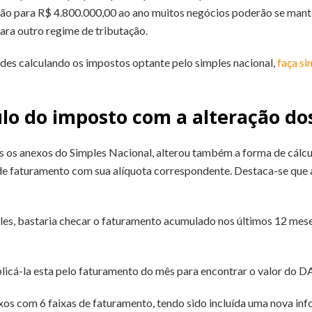
ão para R$ 4.800.000,00 ao ano muitos negócios poderão se mante
ra outro regime de tributação.
idades calculando os impostos optante pelo simples nacional,
faça si
ulo do imposto com a alteração d
s os anexos do Simples Nacional, alterou também a forma de cálcu
de faturamento com sua alíquota correspondente. Destaca-se que
les, bastaria checar o faturamento acumulado nos últimos 12 meses,
plicá-la esta pelo faturamento do mês para encontrar o valor do D
xos com 6 faixas de faturamento, tendo sido incluída uma nova in