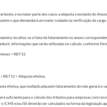
variáveis, e na maior parte dos casos a alíquota constante do Anex
uinte o que demandará um maior cuidado na verificação da carga t
 maneira: localiza-se a faixa de faturamento no anexo correspond
 deduzir, informações que serão utilizadas no cálculo, conforme fór
2 meses = RBT12
 / RBT12 = Alíquota efetiva.
uota efetiva, que multiplicada pelo faturamento do mês gerará o v
rá suficiente para o cálculo dos tributos para empresas com receit
 ICMS e/ou ISS deverão ser calculados na forma da legislação apl