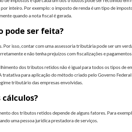
o de impostos é que cada um dos tributos pode ser recolhido em m
 por inteiro. Por exemplo: o imposto de renda é um tipo de impost
mente quando a nota fiscal é gerada.
 pode ser feita?
s. Por isso, contar com uma assessoria tributária pode ser um verd
orretamente e não tenha prejuízos com fiscalizações e pagamentos
himento dos tributos retidos não é igual para todos os tipos de e
A tratativa para aplicação do método criado pelo Governo Federa
regime tributário das empresas envolvidas.
 cálculos?
imento dos tributos retidos depende de alguns fatores. Para exempl
ndo uma pessoa jurídica prestadora de serviços.