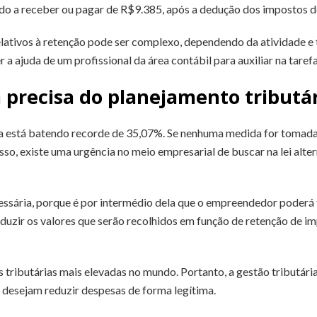
ido a receber ou pagar de R$9.385, após a dedução dos impostos d
ativos à retenção pode ser complexo, dependendo da atividade e 
r a ajuda de um profissional da área contábil para auxiliar na tare
 precisa do planejamento tributá
ia está batendo recorde de 35,07%. Se nenhuma medida for tomada,
so, existe uma urgência no meio empresarial de buscar na lei alte
essária, porque é por intermédio dela que o empreendedor poderá 
reduzir os valores que serão recolhidos em função de retenção de 
s tributárias mais elevadas no mundo. Portanto, a gestão tributár
 desejam reduzir despesas de forma legítima.