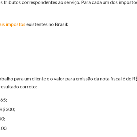
dos tributos correspondentes ao serviço. Para cada um dos imposto
ais impostos
existentes no Brasil:
balho para um cliente e o valor para emissão da nota fiscal é de 
resultado correto:
$65;
 R$300;
50;
100.