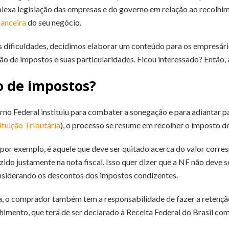
xa legislação das empresas e do governo em relação ao recolhime
nanceira
do seu negócio.
s dificuldades, decidimos elaborar um conteúdo para os empresá
o de impostos e suas particularidades. Ficou interessado? Então
o de impostos?
no Federal instituiu para combater a sonegação e para adiantar 
ituição Tributária
), o processo se resume em recolher o imposto d
, por exemplo, é aquele que deve ser quitado acerca do valor corr
do justamente na nota fiscal. Isso quer dizer que a NF não deve s
onsiderando os descontos dos impostos condizentes.
a, o comprador também tem a responsabilidade de fazer a retenção 
himento, que terá de ser declarado à Receita Federal do Brasil co