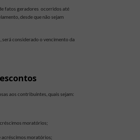
de fatos geradores ocorridos até
elamento, desde que não sejam
s, será considerado o vencimento da
descontos
as aos contribuintes, quais sejam:
 acréscimos moratórios;
 e acréscimos moratórios;