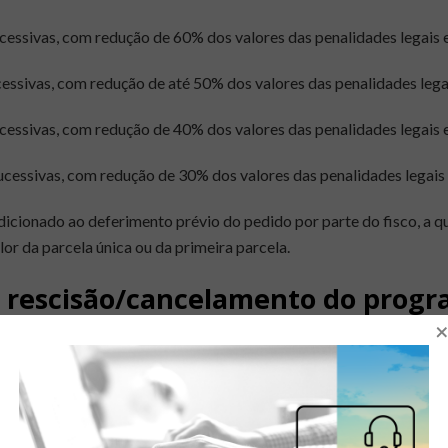
ucessivas, com redução de 60% dos valores das penalidades legais
cessivas, com redução de até 50% dos valores das penalidades leg
ucessivas, com redução de 40% dos valores das penalidades legais
sucessivas, com redução de 30% dos valores das penalidades legais
cionado ao deferimento prévio do pedido por parte do fisco, a qu
or da parcela única ou da primeira parcela.
 rescisão/cancelamento do progr
×
ão importante quanto o procedimento de ingresso ao programa, ve
parcelas consecutivas ou não;