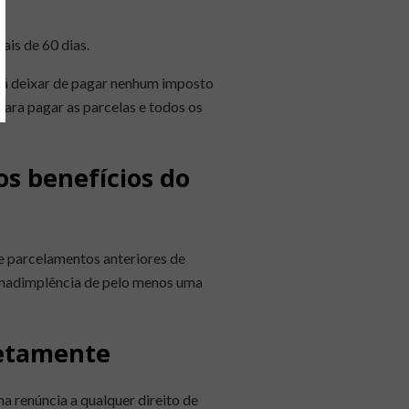
is de 60 dias.
erá deixar de pagar nenhum imposto
para pagar as parcelas e todos os
s benefícios do
e parcelamentos anteriores de
 inadimplência de pelo menos uma
retamente
na renúncia a qualquer direito de