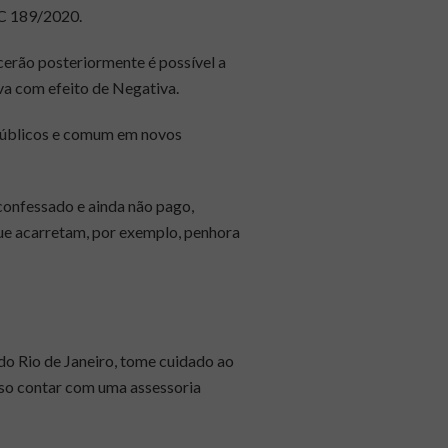
LC 189/2020.
erão posteriormente é possível a
va com efeito de Negativa.
 públicos e comum em novos
confessado e ainda não pago,
que acarretam, por exemplo, penhora
do Rio de Janeiro, tome cuidado ao
oso contar com uma assessoria