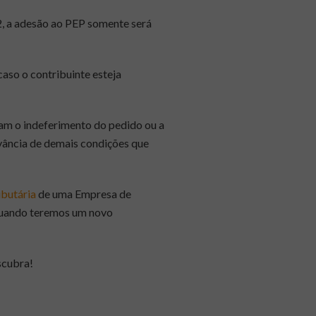
2, a adesão ao PEP somente será
caso o contribuinte esteja
am o indeferimento do pedido ou a
rvância de demais condições que
ibutária
de uma Empresa de
 quando teremos um novo
scubra!