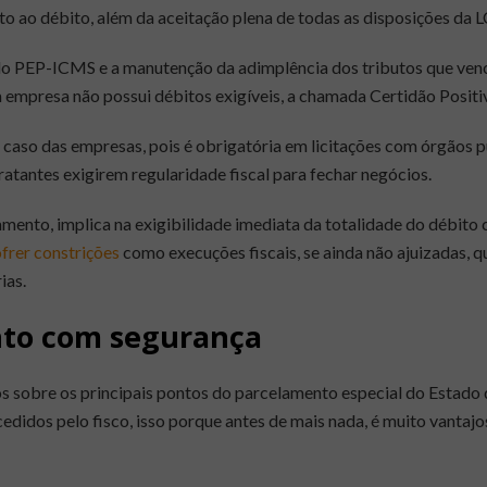
nto ao débito, além da aceitação plena de todas as disposições da 
do PEP-ICMS e a manutenção da adimplência dos tributos que venc
 empresa não possui débitos exigíveis, a chamada Certidão Positi
o caso das empresas, pois é obrigatória em licitações com órgãos
ratantes exigirem regularidade fiscal para fechar negócios.
ento, implica na exigibilidade imediata da totalidade do débito 
frer constrições
como execuções fiscais, se ainda não ajuizadas, 
ias.
nto com segurança
s sobre os principais pontos do parcelamento especial do Estado 
edidos pelo fisco, isso porque antes de mais nada, é muito vantaj