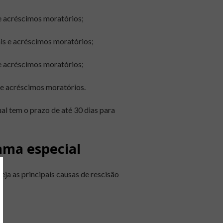
 e acréscimos moratórios;
ais e acréscimos moratórios;
 e acréscimos moratórios;
 e acréscimos moratórios.
al tem o prazo de até 30 dias para
ama especial
ja as principais causas de rescisão