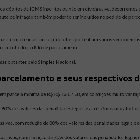
s débitos de ICMS inscritos ou não em dívida ativa, decorrentes 
 auto de infração também poderão ser incluídos no pedido de parc
ias competências, ou seja, débitos que tenham vários vencimento
eferimento do pedido de parcelamento.
as optantes pelo Simples Nacional.
 parcelamento e seus respectivos 
m parcela mínima de R$ R$ 1.667,38, em condições muito vantajos
e 90% dos valores das penalidades legais e acréscimos moratórios;
cessivas, com redução de 80% dos valores das penalidades legais e
sucessivas, com redução de 70% dos valores das penalidades legais