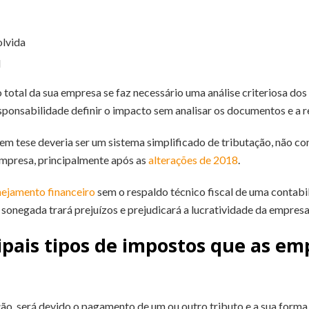
lvida
l
o total da sua empresa se faz necessário uma análise criteriosa do
responsabilidade definir o impacto sem analisar os documentos e a r
m tese deveria ser um sistema simplificado de tributação, não co
 empresa, principalmente após as
alterações de 2018
.
nejamento financeiro
sem o respaldo técnico fiscal de uma contabi
 sonegada trará prejuízos e prejudicará a lucratividade da empres
cipais tipos de impostos que as e
o, será devido o pagamento de um ou outro tributo e a sua forma 