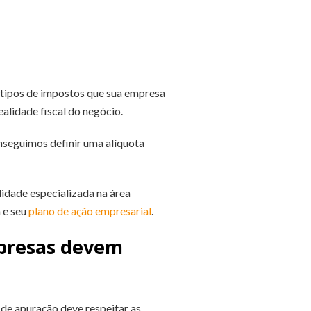
s tipos de impostos que sua empresa
ealidade fiscal do negócio.
nseguimos definir uma alíquota
lidade especializada na área
a e seu
plano de ação empresarial
.
mpresas devem
de apuração deve respeitar as