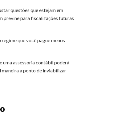
justar questões que estejam em
previne para fiscalizações futuras
tro regime que você pague menos
de uma
assessoria contábil
poderá
l maneira a ponto de inviabilizar
ão