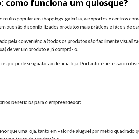
o: como funciona um quiosque?
 muito popular em shoppings, galerias, aeroportos e centros co
m que são disponibilizados produtos mais práticos e fáceis de car
do pela conveniência (todos os produtos são facilmente visualiza
xa) de ver um produto e já comprá-lo.
osque pode se igualar ao de uma loja. Portanto, é necessário obser
vários benefícios para o empreendedor:
enor que uma loja, tanto em valor de aluguel por metro quadrado 
m mesmo taxas de condomínio.