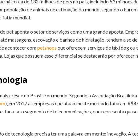
há cerca de 132 milhões de pets no país, incluindo 53 milhões de 
ior população de animais de estimação do mundo, segundo o Euromo
 fatia mundial.
o pet aponta o setor de serviços como uma grande aposta. Empre
 até massagens, escovação e banhos de hidratação, tendem a se de
de acontecer com
petshops
que oferecem serviços de táxi dog ou t
ia. Lojas que possuem esse diferencial se destacarão por oferecer 
nologia
ais cresce no Brasil e no mundo. Segundo a Associação Brasileir
om
), em 2017 as empresas que atuam neste mercado faturam R$467
destaca-se o segmento de telecomunicações, que representa quas
de tecnologia precisa ter uma palavra em mente: inovação. A tec