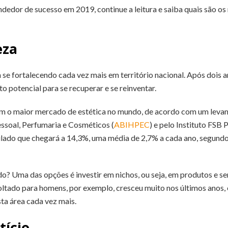
dedor de sucesso em 2019, continue a leitura e saiba quais são os
eza
e fortalecendo cada vez mais em território nacional. Após dois a
o potencial para se recuperar e se reinventar.
 com o maior mercado de estética no mundo, de acordo com um leva
essoal, Perfumaria e Cosméticos (
ABIHPEC
) e pelo Instituto FSB 
ado que chegará a 14,3%, uma média de 2,7% a cada ano, segundo
? Uma das opções é investir em nichos, ou seja, em produtos e se
ltado para homens, por exemplo, cresceu muito nos últimos anos, e
ta área cada vez mais.
tício