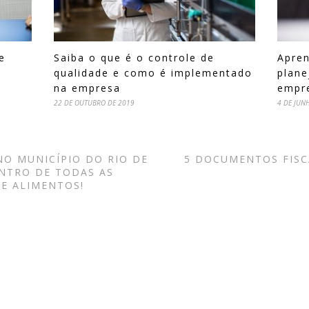
e
Saiba o que é o controle de
Apre
qualidade e como é implementado
plane
na empresa
empr
22 DE OUTUBRO DE 2019
4 DE JUN
 NO MUNICÍPIO DO RIO DE
5 DOCUMENTOS FISC
ENTRO DE TODAS AS
DE ALIMENTOS!