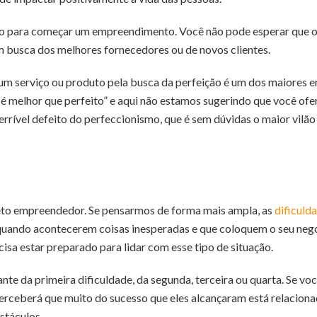
ação para começar um empreendimento. Você não pode esperar que os
 busca dos melhores fornecedores ou de novos clientes.
um serviço ou produto pela busca da perfeição é um dos maiores
é melhor que perfeito” e aqui não estamos sugerindo que você ofe
rível defeito do perfeccionismo, que é sem dúvidas o maior vilão
jeto empreendedor. Se pensarmos de forma mais ampla, as
dificuld
quando acontecerem coisas inesperadas e que coloquem o seu negóci
isa estar preparado para lidar com esse tipo de situação.
ante da primeira dificuldade, da segunda, terceira ou quarta. Se vo
perceberá que muito do sucesso que eles alcançaram está relacion
bstáculos.