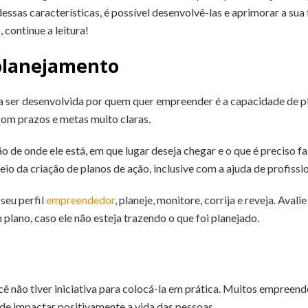
essas características, é possível desenvolvê-las e aprimorar a sua
 continue a leitura!
planejamento
sa ser desenvolvida por quem quer empreender é a capacidade de pla
 com prazos e metas muito claras.
o de onde ele está, em que lugar deseja chegar e o que é preciso f
eio da criação de planos de ação, inclusive com a ajuda de profissi
 seu perfil
empreendedor
, planeje, monitore, corrija e reveja. Aval
plano, caso ele não esteja trazendo o que foi planejado.
cê não tiver iniciativa para colocá-la em prática. Muitos empree
de impactar positivamente a vida das pessoas.